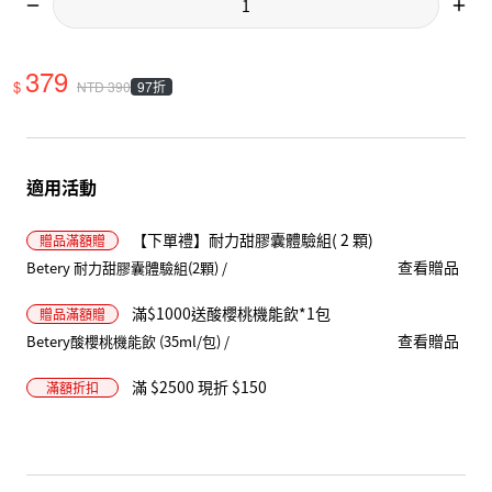
379
$
97折
NTD
390
適用活動
【下單禮】耐力甜膠囊體驗組( 2 顆)
贈品
滿額贈
查看贈品
Betery 耐力甜膠囊體驗組(2顆) /
滿$1000送酸櫻桃機能飲*1包
贈品
滿額贈
查看贈品
Betery酸櫻桃機能飲 (35ml/包) /
滿 $2500 現折 $150
滿額折扣