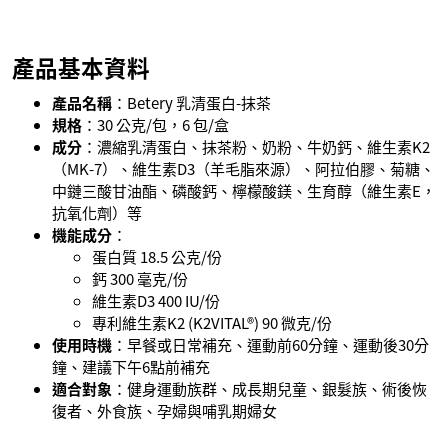
產品基本資料
產品名稱
：Betery 乳清蛋白-抹茶
規格
：30 公克/包，6 包/盒
成分
：濃縮乳清蛋白、抹茶粉、奶粉、牛奶鈣、維生素K2
（MK-7）、維生素D3（羊毛脂來源）、阿拉伯膠、菊糖、
中鏈三酸甘油酯、磷酸鈣、檸檬酸鎂、生育醇（維生素E，
抗氧化劑）等
機能成分
：
蛋白質 18.5 公克/份
鈣 300 毫克/份
維生素D3 400 IU/份
專利維生素K2 (K2VITAL®) 90 微克/份
使用時機
：早餐或日常補充、運動前60分鐘、運動後30分
鐘、建議下午6點前補充
適合對象
：健身運動族群、成長期兒童、銀髮族、術後恢
復者、外食族、孕婦與哺乳期婦女