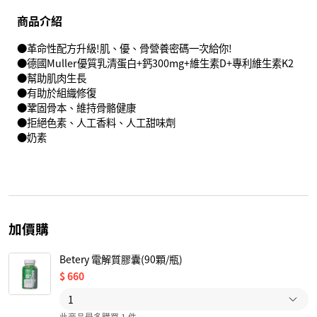
商品介紹
●革命性配方升級!肌、優、骨營養密碼一次給你!
●德國Muller優質乳清蛋白+鈣300mg+維生素D+專利維生素K2
●幫助肌肉生長
●有助於組織修復
●鞏固骨本、維持骨骼健康
●拒絕色素、人工香料、人工甜味劑
●奶素
加價購
Betery 電解質膠囊(90顆/瓶)
$
660
此商品最多購買 1 件