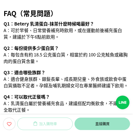
FAQ（常見問題）
Q1：Betery 乳清蛋白-抹茶什麼時候喝最好？
A：可於早餐、日常營養補充時飲用，或在運動前後補充蛋白
質，建議於下午6點前飲用。
Q2：每份提供多少蛋白質？
A：每包含有約 18.5 公克蛋白質，相當於約 100 公克鮭魚或雞胸
肉的蛋白質含量。
Q3：適合哪些族群？
A：適合健身族群、銀髮長輩、成長期兒童、外食族或飲食中蛋
白質攝取不足者。孕婦及哺乳期婦女可在專業醫師建議下飲用。
Q4：可以取代正餐嗎？
A：乳清蛋白屬於營養補充食品，建議搭配均衡飲食，不建議完
全取代正餐。
Q5：是否含人工添加物？
加入購物車
直接購買
A：本產品無添加人工色素、人工香料及人工甜味劑，讓您安心