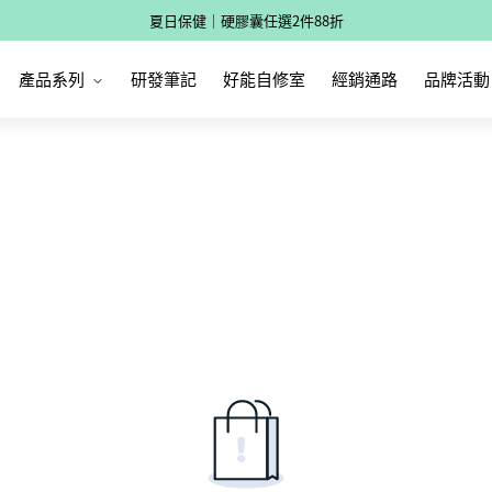
夏日保健｜硬膠囊任選2件88折
🔥全館滿 2500 現折 150
產品系列
研發筆記
好能自修室
經銷通路
品牌活動
夏日保健｜硬膠囊任選2件88折
🔥全館滿 2500 現折 150