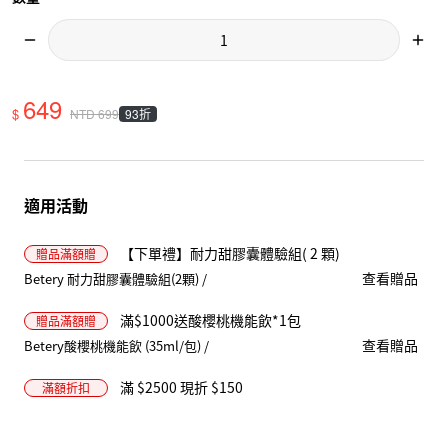
649
$
93折
NTD
699
適用活動
【下單禮】耐力甜膠囊體驗組( 2 顆)
贈品
滿額贈
查看贈品
Betery 耐力甜膠囊體驗組(2顆) /
滿$1000送酸櫻桃機能飲*1包
贈品
滿額贈
查看贈品
Betery酸櫻桃機能飲 (35ml/包) /
滿 $2500 現折 $150
滿額折扣