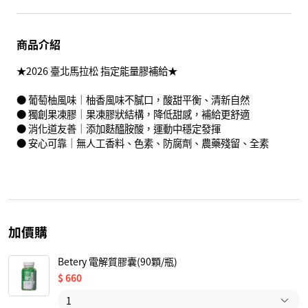
商品介紹
★2026 臺北馬拉松 指定能量膠補給★
● 葡萄柚風味｜柚香風味不膩口，酸甜平衡、清新自然
● 獨創果凍膠｜果凍膠狀結構，降低甜感，補給更舒適
● 消化道友善｜添加麩醯胺酸，運動中穩定發揮
● 安心可靠｜無人工香料、色素、防腐劑、農藥殘留、全素
加價購
Betery 電解質膠囊(90顆/瓶)
$
660